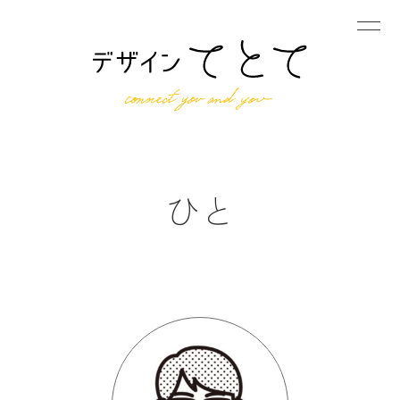
しごと
ひと
ひと
できること